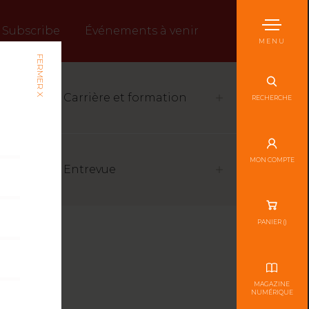
Subscribe
Événements à venir
MENU
FERMER X
Carrière et formation
RECHERCHE
MON COMPTE
Entrevue
PANIER (
)
MAGAZINE
NUMÉRIQUE