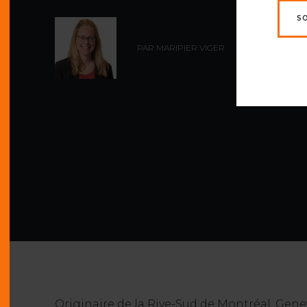
S
PAR MARIPIER VIGER
Originaire de la Rive-Sud de Montréal, Genev