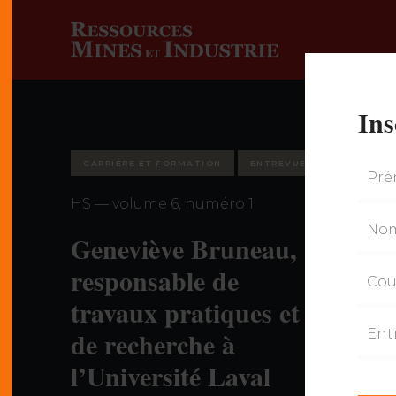
Ins
CARRIÈRE ET FORMATION
ENTREVUE
HS — volume 6, numéro 1
Geneviève Bruneau,
responsable de
travaux pratiques et
de recherche à
l’Université Laval