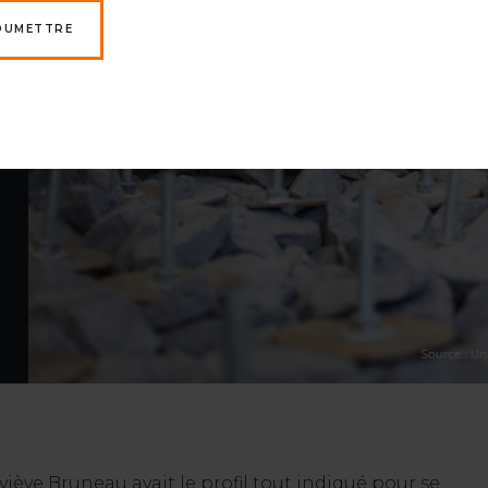
OUMETTRE
iève Bruneau avait le profil tout indiqué pour se