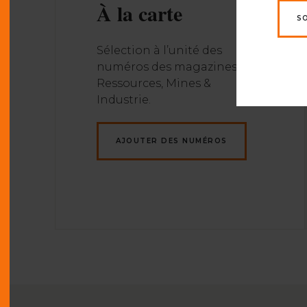
À la carte
S
Sélection à l’unité des
numéros des magazines
Ressources, Mines &
Industrie.
AJOUTER DES NUMÉROS