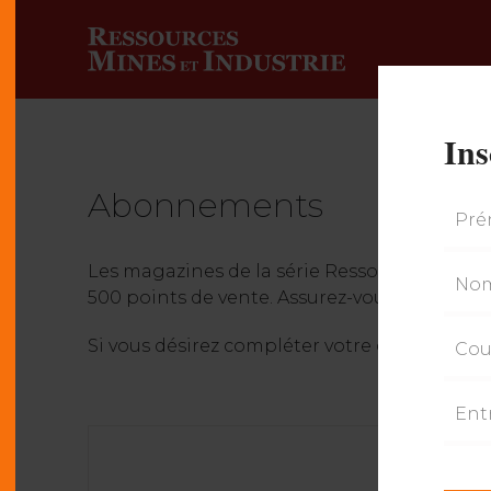
Ins
Abonnements
Les magazines de la série Ressources & Indu
500 points de vente.
Assurez-vous de ne rie
Si vous désirez compléter votre collection,