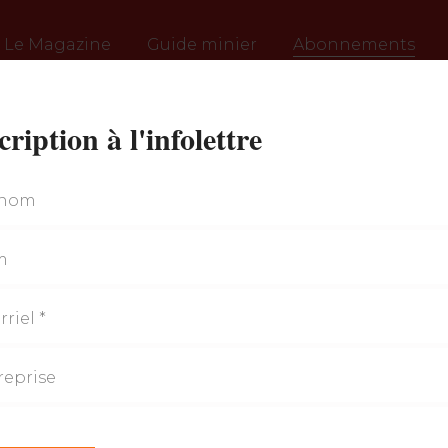
Le Magazine
Guide minier
Abonnements
cription à l'infolettre
strie sont disponibles en kiosque sur l’ensemble du te
n manquer en vous abonnant à nos périodiques selon l
 vous pouvez également commander des éditions antérie