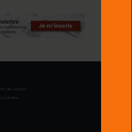
nts de ventes
s joindre