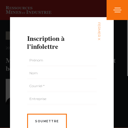
FERMER X
Inscription à
CARRIÈRE ET FORMATION
l'infolettre
2017 — volume 3, numéro 6
Management : et si le leadership était
bon pour la santé!
PAR CATHERINE PRIVÉ,
M.A.P., CRHA
SOUMETTRE