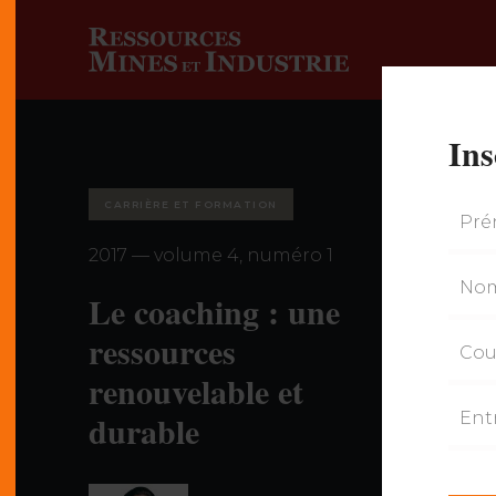
Ins
CARRIÈRE ET FORMATION
2017 — volume 4, numéro 1
Le coaching : une
ressources
renouvelable et
durable