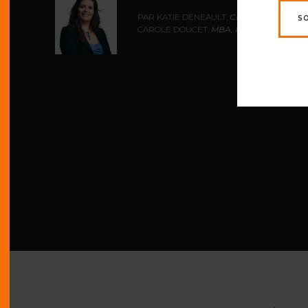
PAR KATIE DENEAULT,
CRHA
,
S
CAROLE DOUCET,
MBA, PCC