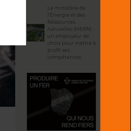
Le ministère de
l’Énergie et des
Ressources
naturelles (MERN) :
un employeur de
choix pour mettre à
profit ses
compétences