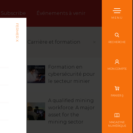
Subscribe
Événements à venir
MENU
FERMER X
Carrière et formation
RECHERCHE
Formation en
MON COMPTE
cybersécurité pour
le secteur minier
PANIER (
)
A qualified mining
workforce: A major
asset for the
mining sector
MAGAZINE
NUMÉRIQUE