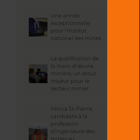
Une année
exceptionnelle
pour l’Institut
national des mines
La qualification de
la main-d’œuvre
minière, un atout
majeur pour le
secteur minier
Félicia St-Pierre,
candidate à la
profession
d’ingénieure des
mines au