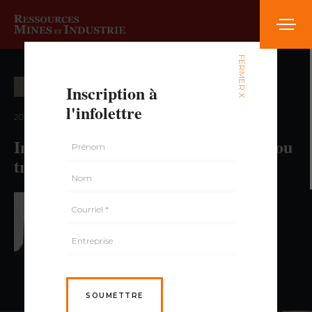
FERMER X
Inscription à
CARRIÈRE ET FORMATION
l'infolettre
2018 — volume 4, numéro 5
Impact de la mine 4.0 : pertes, gains ou
transition d’emplois ?
PAR VALÉRIE BELLEHUMEUR,
INSTITUT
NATIONAL DES MINES DU QUÉBEC
SOUMETTRE