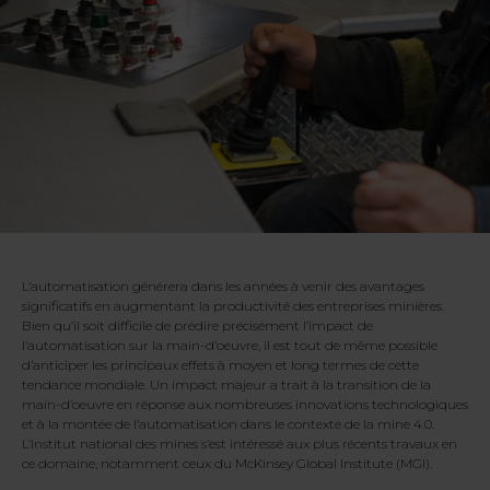
L’automatisation générera dans les années à venir des avantages
significatifs en augmentant la productivité des entreprises minières.
Bien qu’il soit difficile de prédire précisément l’impact de
l’automatisation sur la main-d’oeuvre, il est tout de même possible
d’anticiper les principaux effets à moyen et long termes de cette
tendance mondiale. Un impact majeur a trait à la transition de la
main-d’oeuvre en réponse aux nombreuses innovations technologiques
et à la montée de l’automatisation dans le contexte de la mine 4.0.
L’Institut national des mines s’est intéressé aux plus récents travaux en
ce domaine, notamment ceux du McKinsey Global Institute (MGI).