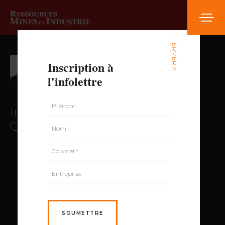
FERMER X
Inscription à
Maripier Viger
l'infolettre
Institut national des mines du
Québec
SOUMETTRE