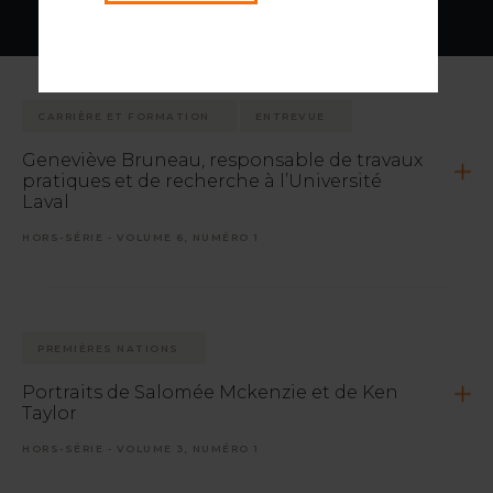
CARRIÈRE ET FORMATION
ENTREVUE
Geneviève Bruneau, responsable de travaux
pratiques et de recherche à l’Université
Laval
HORS-SÉRIE - VOLUME 6, NUMÉRO 1
PREMIÈRES NATIONS
Portraits de Salomée Mckenzie et de Ken
Taylor
HORS-SÉRIE - VOLUME 3, NUMÉRO 1