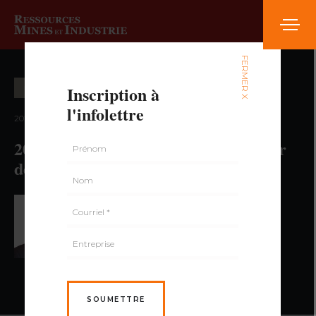
FERMER X
Inscription à
ENTREVUE
l'infolettre
2021 — volume 7, numéro 2
20e anniversaire de SIDEX : au coeur
de l’industrie minière
PAR FRÉDÉRIC DUMAIS,
M.SC.
SOUMETTRE