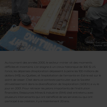
Au tournant des années 2000, le secteur minier vit des moments
difficiles et incertains. L’or stagne à un creux historique de 300 $ US
l’once, les dépenses d’exploration dépassent à peine les 100 millions de
dollars (M$) au Québec, et l’exploitation de l’amiante en Estrie est sur le
point de cesser. C’est dans ce contexte particulier que la Société
d’investissement dans la diversification de l’exploration (SIDEX) a vu le
jour en 2001. Pour retracer les jalons importants de l’institution
financière, Ressources Mines & Industrie (RMI) s’est entretenu avec
plusieurs intervenants qui ont bénéficié de ses services ou qui ont
participé à sa création, il y a maintenant 20 ans.