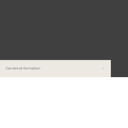
Carrière et formation
Faire carrière au gouvernement du Québec
La Rampe : Un levier d’innovation et de
collaboration pour l’enseignement minier