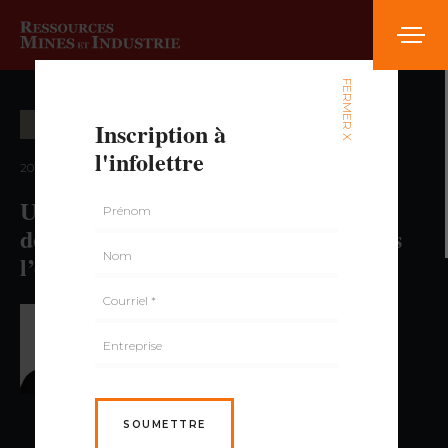
FERMER X
Inscription à
CARRIÈRE ET FORMATION
l'infolettre
2015 — volume 2, numéro 2
Une vague de fond… structurer le
développement des compétences dans
l’organisation du travail
PAR CATHERINE PRIVÉ,
M.A.P., CRHA
,
SONIA FILLION,
B.T.S., M. ÉT.
SOUMETTRE