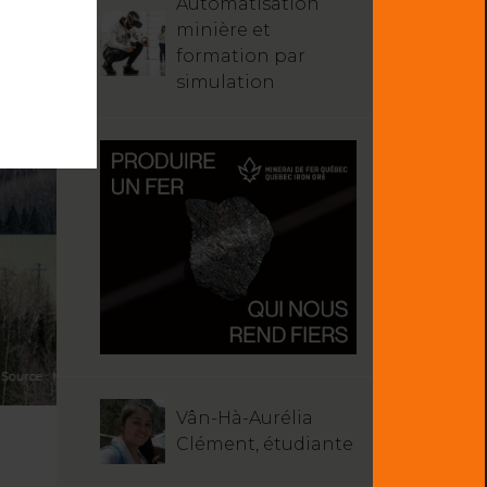
Automatisation
minière et
formation par
simulation
Vân-Hà-Aurélia
Clément, étudiante