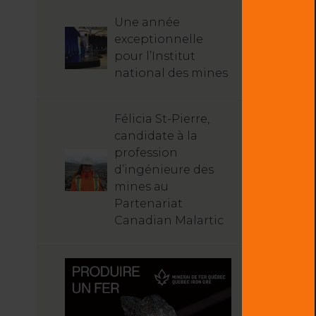
Une année
exceptionnelle
pour l’Institut
national des mines
Félicia St-Pierre,
candidate à la
profession
d’ingénieure des
mines au
Partenariat
Canadian Malartic