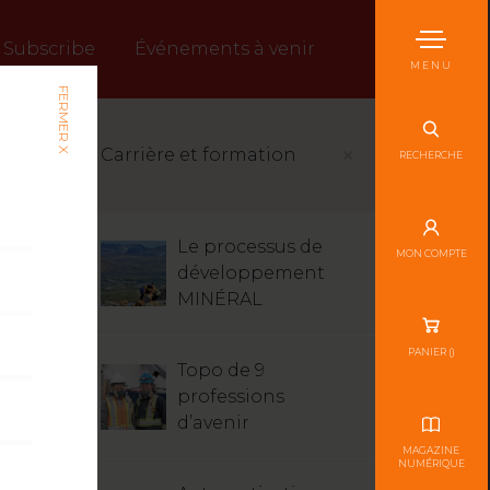
Subscribe
Événements à venir
MENU
FERMER X
Carrière et formation
RECHERCHE
Le processus de
MON COMPTE
développement
MINÉRAL
PANIER (
)
Topo de 9
professions
d’avenir
MAGAZINE
NUMÉRIQUE