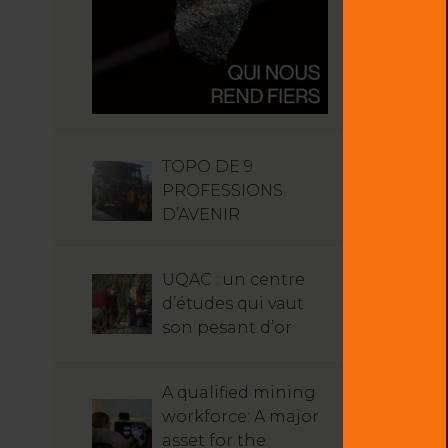
TOPO DE 9
PROFESSIONS
D’AVENIR
UQAC : un centre
d’études qui vaut
son pesant d’or
A qualified mining
workforce: A major
asset for the