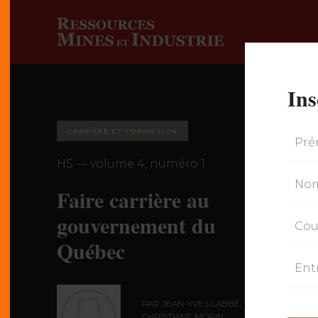
Ins
CARRIÈRE ET FORMATION
HS — volume 4, numéro 1
Faire carrière au
gouvernement du
Québec
PAR JEAN-YVES LABBÉ,
CHRISTIANE MORIN,