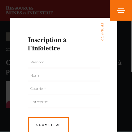
FERMER X
Inscription à
CARRIÈRE ET FORMATION
l'infolettre
2015 — volume 2, numéro 1
Offrir une formation inter culturelle à
plus de 1 000 km
PAR KARINE LACROIX
SOUMETTRE