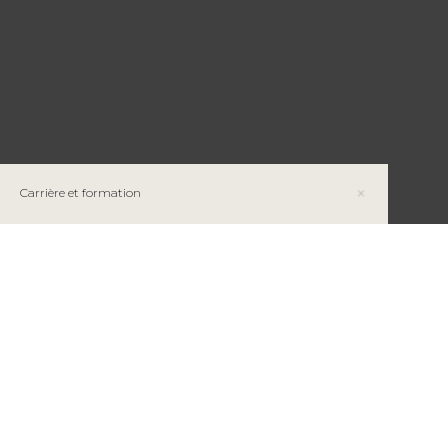
Carrière et formation
Automatisation minière et formation par
simulation
TOPO DE 9 PROFESSIONS D’AVENIR
Restez informé
La Rampe : Un levier d’innovation et de