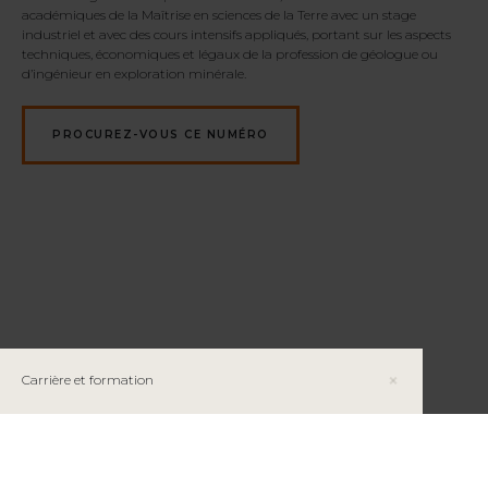
académiques de la Maîtrise en sciences de la Terre avec un stage
industriel et avec des cours intensifs appliqués, portant sur les aspects
techniques, économiques et légaux de la profession de géologue ou
d’ingénieur en exploration minérale.
PROCUREZ-VOUS CE NUMÉRO
Carrière et formation
La géologie, une profession différente !