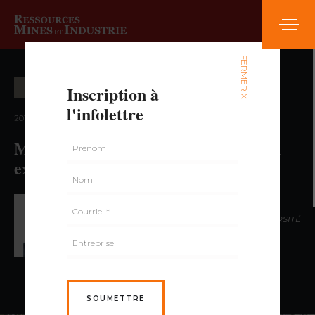
FERMER X
Inscription à
CARRIÈRE ET FORMATION
l'infolettre
2014 — volume 1, numéro 2
Maîtrise professionnelle accélérée en
exploration minérale
PAR DAMIEN GABOURY,
GÉO., PH.D., UNIVERSITÉ
DU QUÉBEC À CHICOUTIMI
SOUMETTRE