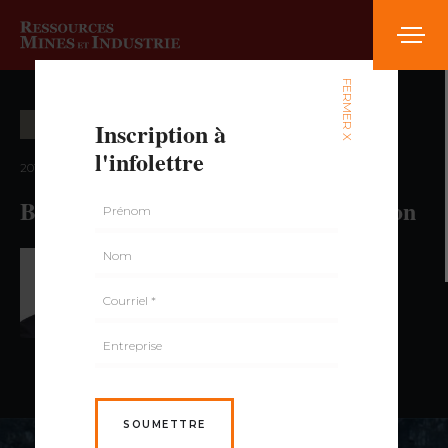
FERMER X
Inscription à
CARRIÈRE ET FORMATION
l'infolettre
2018 — volume 4, numéro 6
Besoins de main-d’oeuvre et formation
PAR JEFFREY VAILLANCOURT,
INSTITUT
NATIONAL DES MINES DU QUÉBEC
SOUMETTRE