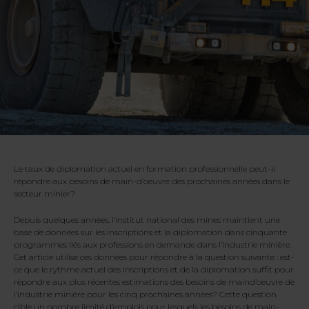
Le taux de diplomation actuel en formation professionnelle peut-il
répondre aux besoins de main-d’oeuvre des prochaines années dans le
secteur minier?
Depuis quelques années, l’Institut national des mines maintient une
base de données sur les inscriptions et la diplomation dans cinquante
programmes liés aux professions en demande dans l’industrie minière.
Cet article utilise ces données pour répondre à la question suivante : est-
ce que le rythme actuel des inscriptions et de la diplomation suffit pour
répondre aux plus récentes estimations des besoins de maind’oeuvre de
l’industrie minière pour les cinq prochaines années? Cette question
cible un nombre limité d’emplois pour lesquels les besoins de main-