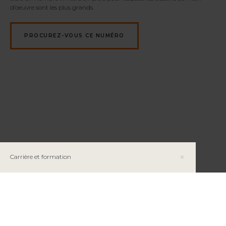
d’oeuvre sont les plus grands.
PROCUREZ-VOUS CE NUMÉRO
Carrière et formation
Félicia St-Pierre, candidate à la profession
d’ingénieure des mines au Partenariat Canadian
Malartic