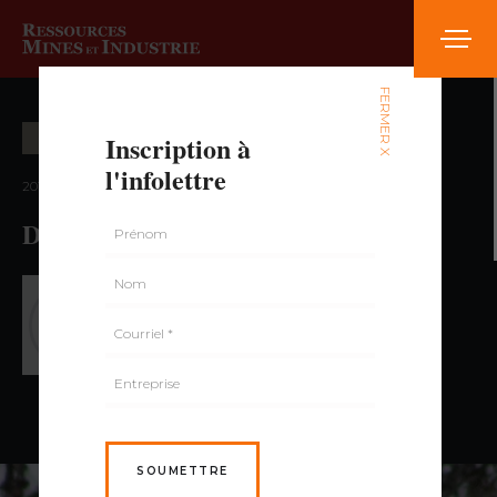
FERMER X
Inscription à
CARRIÈRE ET FORMATION
l'infolettre
2015 — volume 2, numéro 2
DEP en extraction du minerai
PAR SANDRA TRÉPANIER
SOUMETTRE