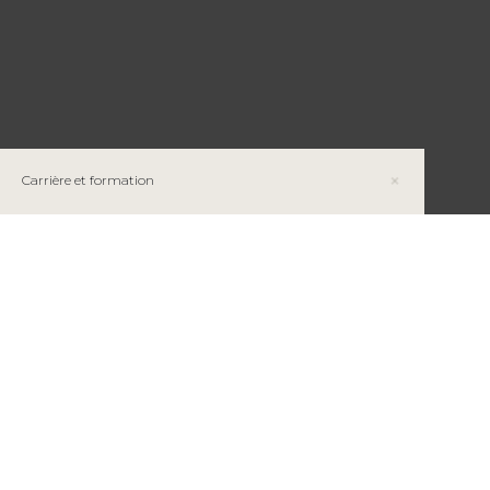
Carrière et formation
La géologie, une profession différente !
Le processus de développement minéral
Restez informé
Le travail à contre-courant : Schefferville
INFOLETTRE MAGAZINE RMI