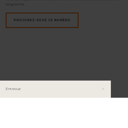
long terme.
PROCUREZ-VOUS CE NUMÉRO
Entrevue
Bissane Faridi, Conseillère principale en
environnement chez ArcelorMittal Exploitation
minière Canada