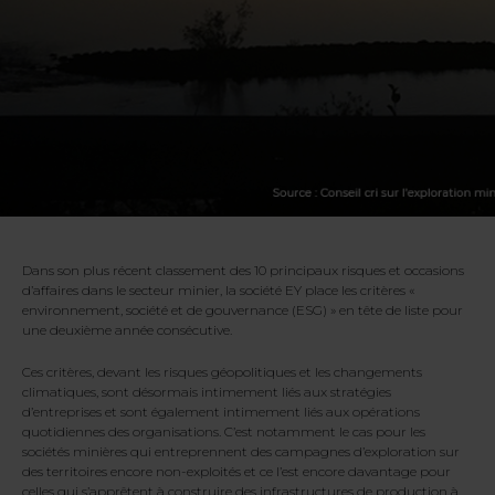
Dans son plus récent classement des 10 principaux risques et occasions
d’affaires dans le secteur minier, la société EY place les critères «
environnement, société et de gouvernance (ESG) » en tête de liste pour
une deuxième année consécutive.
Ces critères, devant les risques géopolitiques et les changements
climatiques, sont désormais intimement liés aux stratégies
d’entreprises et sont également intimement liés aux opérations
quotidiennes des organisations. C’est notamment le cas pour les
sociétés minières qui entreprennent des campagnes d’exploration sur
des territoires encore non-exploités et ce l’est encore davantage pour
celles qui s’apprêtent à construire des infrastructures de production à