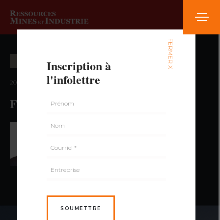
FERMER X
Inscription à
ENTREVUE
l'infolettre
2023 — volume 8, numéro 3
Faire des affaires dans le nord
PAR FRÉDÉRIC DUMAIS,
M.SC.
SOUMETTRE