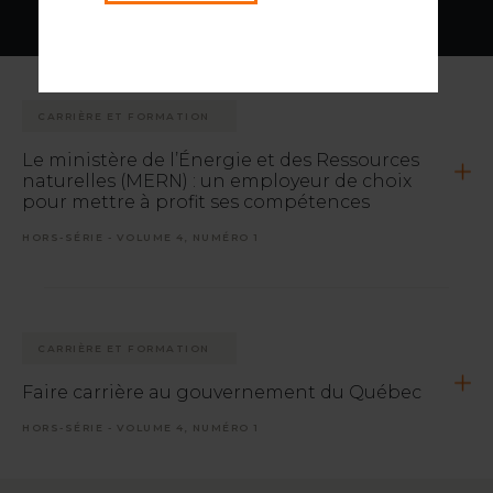
CARRIÈRE ET FORMATION
Le ministère de l’Énergie et des Ressources
naturelles (MERN) : un employeur de choix
pour mettre à profit ses compétences
HORS-SÉRIE - VOLUME 4, NUMÉRO 1
CARRIÈRE ET FORMATION
Faire carrière au gouvernement du Québec
HORS-SÉRIE - VOLUME 4, NUMÉRO 1