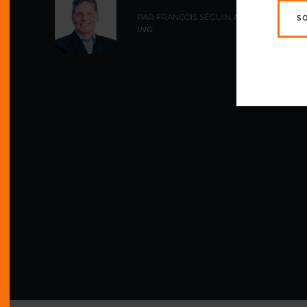
PAR FRANÇOIS SÉGUIN,
ING., M.
S
ING.