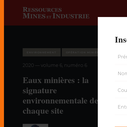
Ins
ENVIRONNEMENT
OPÉRATION MINIÈRE
2020 — volume 6, numéro 6
Eaux minières : la
signature
environnementale de
chaque site