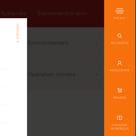
Subscribe
Événements à venir
MENU
FERMER X
Environnement
RECHERCHE
MON COMPTE
Opération minière
PANIER (
)
MAGAZINE
NUMÉRIQUE