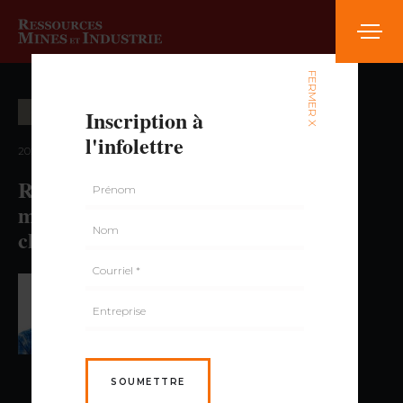
FERMER X
Inscription à
OPÉRATION MINIÈRE
l'infolettre
2020 — volume 6, numéro 5
Réutilisation des stériles et rejets
miniers pour le remblayage des
chantiers souterrains
PAR JEAN-FRANÇOIS DORION,
ING., PH.D.
SOUMETTRE