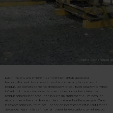
Les mines ont une empreinte environnementale associée à
l’amoncellement de roches stériles et à la mise en place de parc à
résidus. Les déchets de roches stériles sont produits en excavant diverses
infrastructures souterraines dans les roches non-minéralisées. Les
résidus miniers sont produits à la suite du traitement du minerai, en
séparant les minéraux de valeur des minéraux inutiles (gangue). Dans
le cas des mines souterraines, une option intéressante est la réutilisation
de ces déchets miniers afin de remblayer les excavations terminées ou