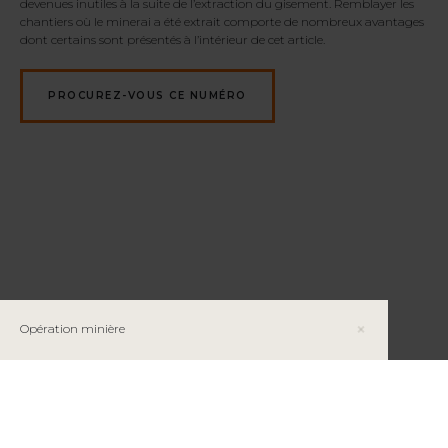
devenues inutiles à la suite de l’extraction du gisement. Remblayer les
chantiers où le minerai a été extrait comporte de nombreux avantages
dont certains sont présentés à l’intérieur de cet article.
PROCUREZ-VOUS CE NUMÉRO
Opération minière
Mining Techniques for Gold Deposits