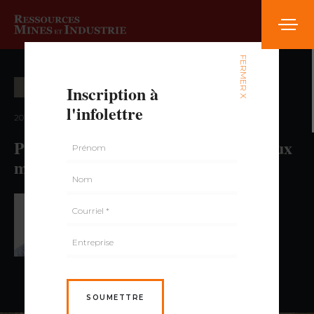
FERMER X
Inscription à
ENVIRONNEMENT
l'infolettre
2017 — volume 3, numéro 5
Parcs à résidus : concevoir pour mieux
maîtriser les risques
PAR VITAL BOULÉ,
BIOLOGISTE, M.SC.
SOUMETTRE