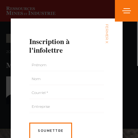
FERMER X
Inscription à
ENVIRONNEMENT
l'infolettre
2015 — volume 2, numéro 3
Mai, mois de l’arbre et de la forêt
PAR PAUL DUMAS,
GÉO., MBA
SOUMETTRE