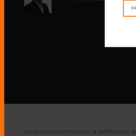
S
Les discussions entourant la modification de