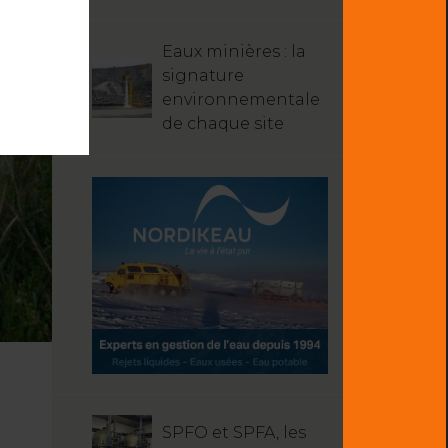
Eaux minières : la
signature
environnementale
de chaque site
SPFO et SPFA, les