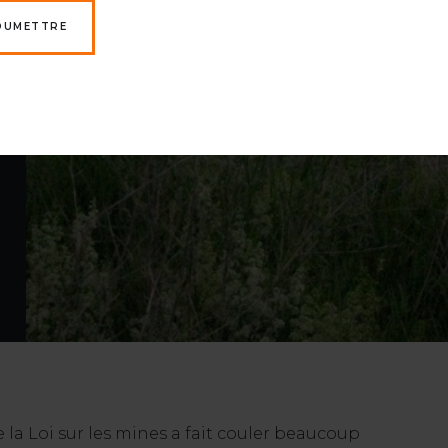
OUMETTRE
 la Loi sur les mines a fait couler beaucoup