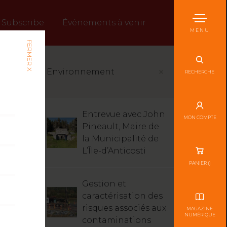
Subscribe
Événements à venir
MENU
FERMER X
Environnement
RECHERCHE
Entrevue avec John
MON COMPTE
Pineault, Maire de
la Municipalité de
L’Île-d’Anticosti
PANIER (
)
Gestion et
caractérisation des
risques associés aux
MAGAZINE
NUMÉRIQUE
contaminations