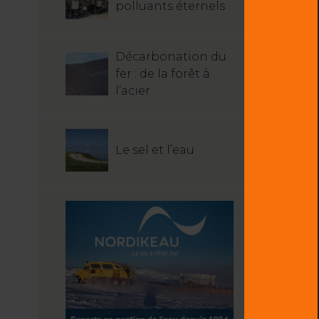
polluants éternels
Décarbonation du
fer : de la forêt à
l’acier
Le sel et l’eau