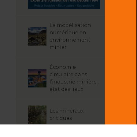
La modélisation
numérique en
environnement
minier
Économie
circulaire dans
l’industrie minière :
état des lieux
Les minéraux
critiques