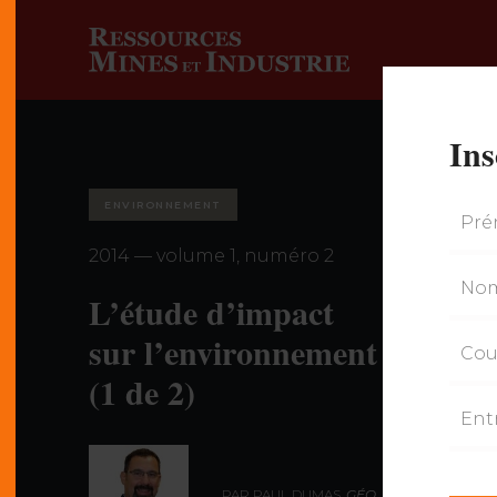
Ins
ENVIRONNEMENT
2014 — volume 1, numéro 2
L’étude d’impact
sur l’environnement
(1 de 2)
PAR PAUL DUMAS,
GÉO., MBA