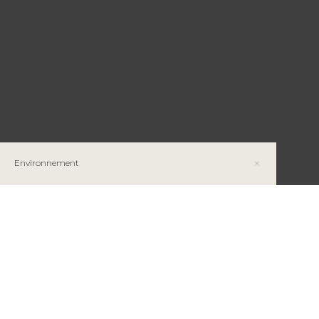
Environnement
How Mine Sites can Benefit Pollinating Insects
La modélisation numérique en environnement
minier