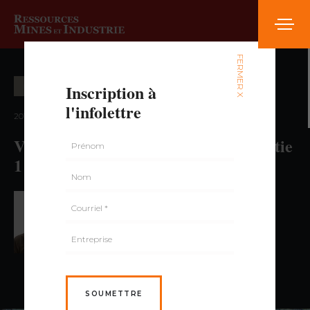
FERMER X
Inscription à
ENVIRONNEMENT
l'infolettre
2017 — volume 3, numéro 6
Valorisation des résidus miniers, Partie
1 : stériles miniers
PAR ISABELLE DEMERS,
ING., PH.D.
SOUMETTRE