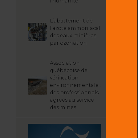
l’humanité
L’abattement de
l’azote ammoniacal
des eaux minières
par ozonation
Association
québécoise de
vérification
environnementale :
des professionnels
agréés au service
des mines