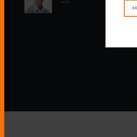
M.SC.
S