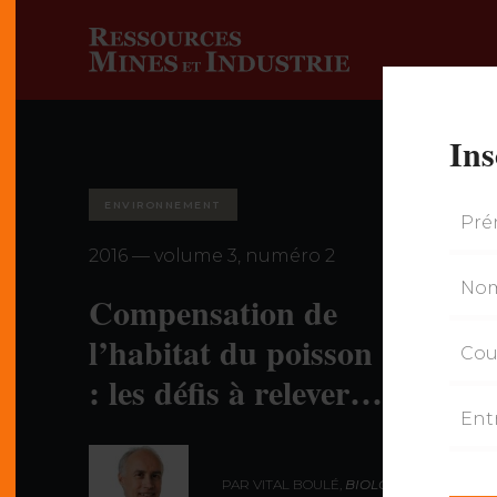
Ins
ENVIRONNEMENT
2016 — volume 3, numéro 2
Compensation de
l’habitat du poisson
: les défis à relever…
PAR VITAL BOULÉ,
BIOLOGISTE,