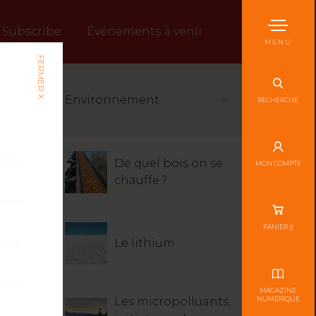
Subscribe
Événements à venir
MENU
FERMER X
Environnement
RECHERCHE
De quel bois on se
MON COMPTE
chauffe ?
PANIER (
)
Le lithium
MAGAZINE
Les micropolluants,
NUMÉRIQUE