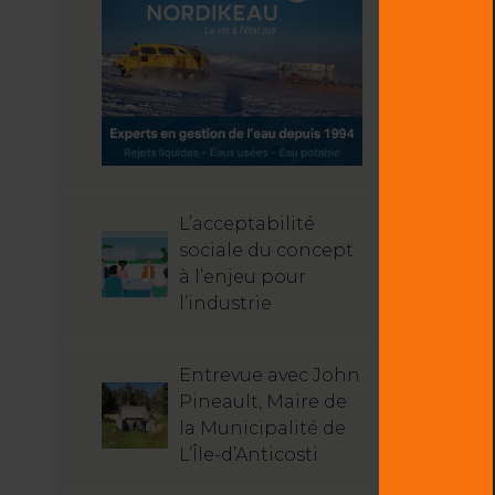
L’acceptabilité
sociale du concept
à l’enjeu pour
l’industrie
Entrevue avec John
Pineault, Maire de
la Municipalité de
L’Île-d’Anticosti