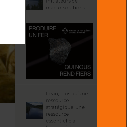
initiateurs de
macro-solutions
L’eau, plus qu’une
ressource
stratégique, une
ressource
essentielle à