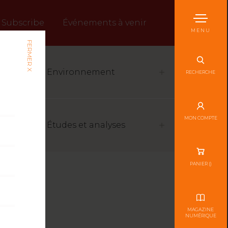
Subscribe
Événements à venir
MENU
FERMER X
Environnement
RECHERCHE
MON COMPTE
Études et analyses
PANIER (
)
MAGAZINE
NUMÉRIQUE