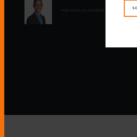
S
PAR NICOLAS LAUZIÈRE,
ING.