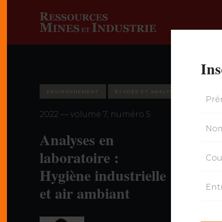
Ins
ENVIRONNEMENT
ÉTUDES ET ANALYSES
2022 — volume 7, numéro 5
Analyses en
laboratoire :
Hygiène industrielle
et air ambiant