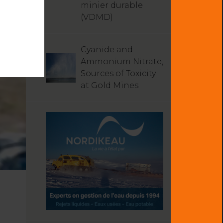
minier durable
(VDMD)
Cyanide and
Ammonium Nitrate,
Sources of Toxicity
at Gold Mines