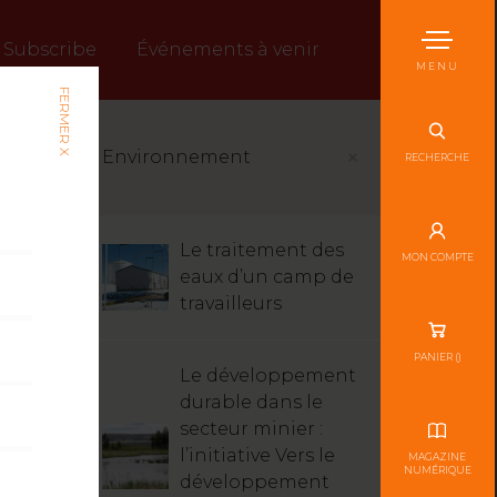
Subscribe
Événements à venir
MENU
FERMER X
Environnement
RECHERCHE
Le traitement des
MON COMPTE
eaux d’un camp de
travailleurs
PANIER (
)
Le développement
durable dans le
secteur minier :
l’initiative Vers le
MAGAZINE
NUMÉRIQUE
développement