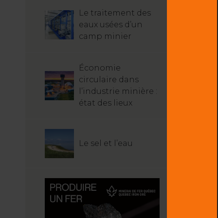
Le traitement des
eaux usées d’un
camp minier
Économie
circulaire dans
l’industrie minière :
état des lieux
Le sel et l’eau