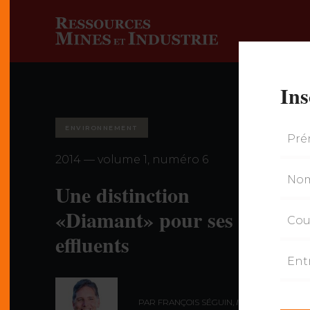
Ins
ENVIRONNEMENT
2014 — volume 1, numéro 6
Une distinction
«Diamant» pour ses
effluents
PAR FRANÇOIS SÉGUIN,
ING., M.