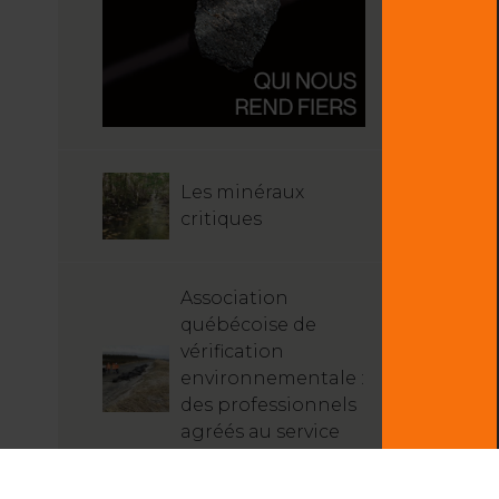
Les minéraux
critiques
Association
québécoise de
vérification
environnementale :
des professionnels
agréés au service
des mines