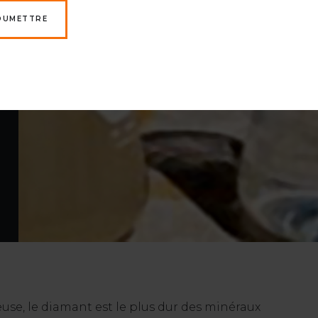
OUMETTRE
use, le diamant est le plus dur des minéraux