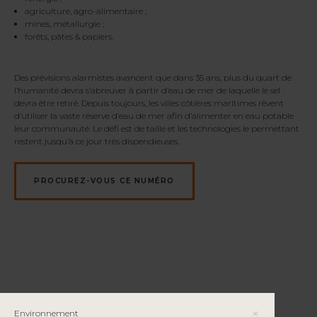
agriculture, agro-alimentaire ;
mines, métallurgie ;
forêts, pâtes & papiers.
Des prévisions alarmistes avancent que dans 35 ans, plus du quart de
l’humanité devra s’abreuver à partir d’eau de mer de laquelle le sel
devra être retiré.
Depuis toujours, les villes côtières maritimes rêvent
d’utiliser la vaste réserve d’eau de mer afin d’alimenter en eau potable
leur communauté. Le défi est de taille et les technologies le permettant
restent jusqu’à ce jour très dispendieuses.
PROCUREZ-VOUS CE NUMÉRO
Environnement