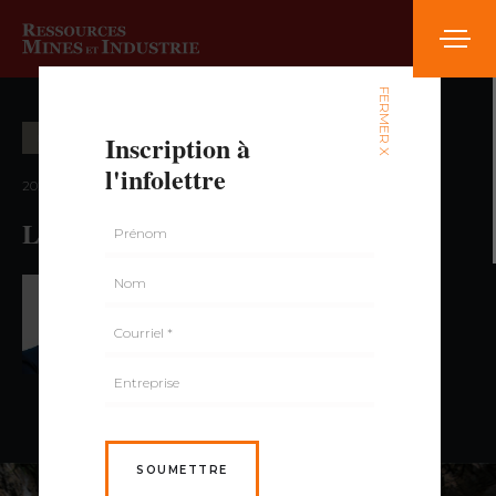
FERMER X
Inscription à
ENVIRONNEMENT
l'infolettre
2020 — volume 6, numéro 4
Le sel
PAR FRANÇOIS SÉGUIN,
ING., M. ING.
SOUMETTRE