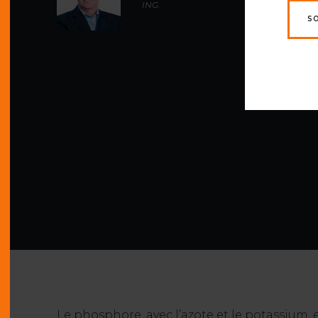
ING.
S
Le phosphore, avec l’azote et le potassium, e