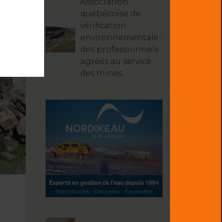
Association
québécoise de
vérification
environnementale :
des professionnels
agréés au service
des mines