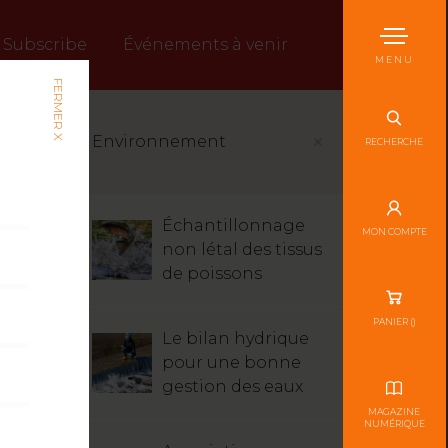
Subscribe
Événements à venir
MENU
FERMER X
Environnement
RECHERCHE
Échantillonnage
MON COMPTE
non létal des tissus
de poissons
PANIER (
)
Le bilan hydrique
pour une bonne
gestion des eaux
MAGAZINE
NUMÉRIQUE