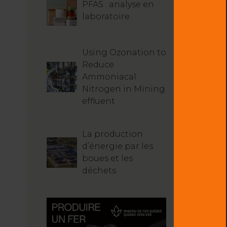
PFAS : analyse en
laboratoire
Using Ozonation to
Reduce
Ammoniacal
Nitrogen in Mining
effluent
La production
d’énergie par les
boues et les
déchets