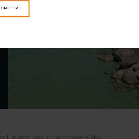
OUMETTRE
st l’un des trois nutriments essentiels à la