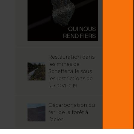
Restauration dans
les mines de
Schefferville sous
les restrictions de
la COVID-19
Décarbonation du
fer : de la forêt à
l’acier