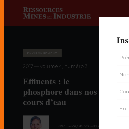
Ins
ENVIRONNEMENT
2017 — volume 4, numéro 3
Effluents : le
phosphore dans nos
cours d’eau
PAR FRANÇOIS SÉGUIN,
ING., M.