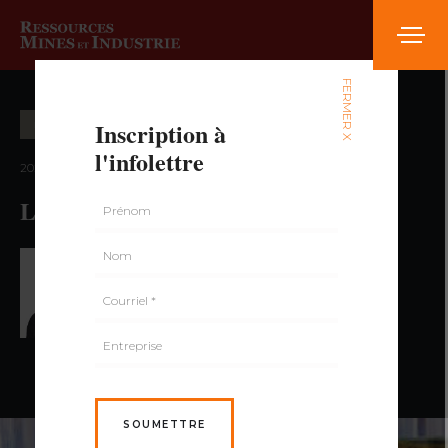
FERMER X
Inscription à
ÉTUDES ET ANALYSES
l'infolettre
2023 — volume 8, numéro 2
Le fer : laboratoire et inspection
PAR NICOLAS LAUZIÈRE,
ING.
SOUMETTRE