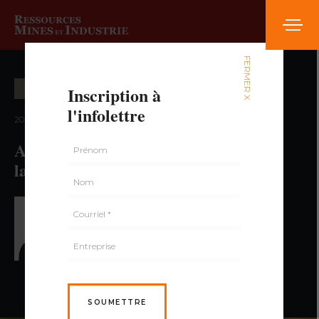
FERMER X
Inscription à
ÉTUDES ET ANALYSES
l'infolettre
2024 — volume 8, numéro 4
Azote ammoniacal : analyse en
laboratoire
PAR NICOLAS LAUZIÈRE,
ING.
SOUMETTRE