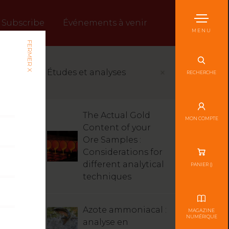
Subscribe
Événements à venir
MENU
FERMER X
Études et analyses
RECHERCHE
The Actual Gold
MON COMPTE
Content of your
Ore Samples :
Considerations for
different analytical
PANIER (
)
techniques
Azote ammoniacal :
MAGAZINE
NUMÉRIQUE
analyse en