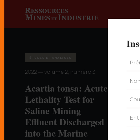
Ins
ÉTUDES ET ANALYSES
2022 — volume 2, numéro 3
Acartia tonsa: Acute
Lethality Test for
Saline Mining
Effluent Discharged
into the Marine