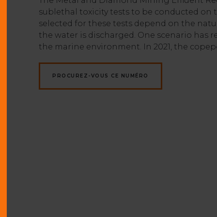
The Metal and Diamond Mining Effluent Reg
sublethal toxicity tests to be conducted on t
selected for these tests depend on the natu
the water is discharged. One scenario has r
the marine environment. In 2021, the copepod
PROCUREZ-VOUS CE NUMÉRO