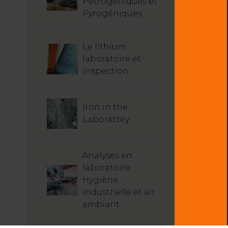
Pétrogéniques et
Pyrogéniques
Le lithium :
laboratoire et
inspection
Iron in the
Laboratory
Analyses en
laboratoire :
Hygiène
industrielle et air
ambiant