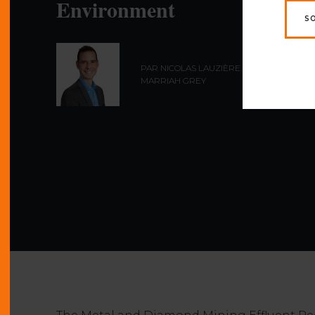
Environment
S
PAR NICOLAS LAUZIÈRE,
ING.
,
MARRIAH GREY