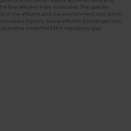
ulations (MDMER) require acute lethality and
he final effluent from mine sites. The species
re of the effluent and the environment into which
emained a mystery: saline effluent discharged into
 Acartia tonsa filled this regulatory gap.