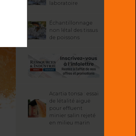
laboratoire
Échantillonnage
non létal des tissus
de poissons
Acartia tonsa : essai
de létalité aiguë
pour effluent
minier salin rejeté
en milieu marin