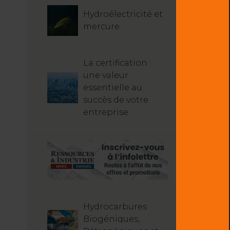
Hydroélectricité et
mercure
La certification :
une valeur
essentielle au
succès de votre
entreprise
Hydrocarbures
Biogéniques,