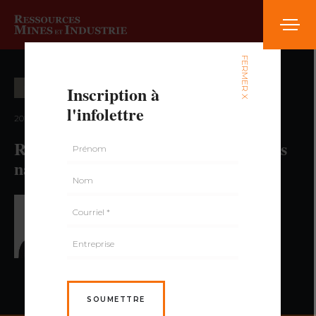
FERMER X
Inscription à
ÉTUDES ET ANALYSES
l'infolettre
2022 — volume 7, numéro 3
Radioactivité et matières radioactives
naturelles
PAR NICOLAS LAUZIÈRE,
ING.
SOUMETTRE