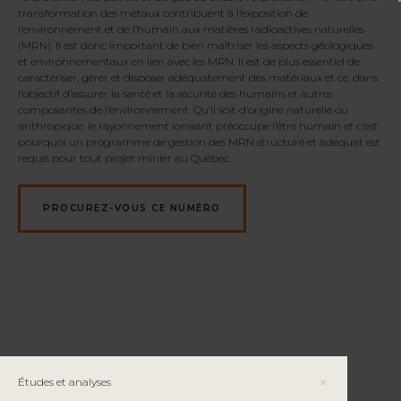
transformation des métaux contribuent à l’exposition de
l’environnement et de l’humain aux matières radioactives naturelles
(MRN). Il est donc important de bien maîtriser les aspects géologiques
et environnementaux en lien avec les MRN. Il est de plus essentiel de
caractériser, gérer et disposer adéquatement des matériaux et ce, dans
l’objectif d’assurer la santé et la sécurité des humains et autres
composantes de l’environnement. Qu’il soit d’origine naturelle ou
anthropique, le rayonnement ionisant préoccupe l’être humain et c’est
pourquoi un programme de gestion des MRN structuré et adéquat est
requis pour tout projet minier au Québec.
PROCUREZ-VOUS CE NUMÉRO
Études et analyses