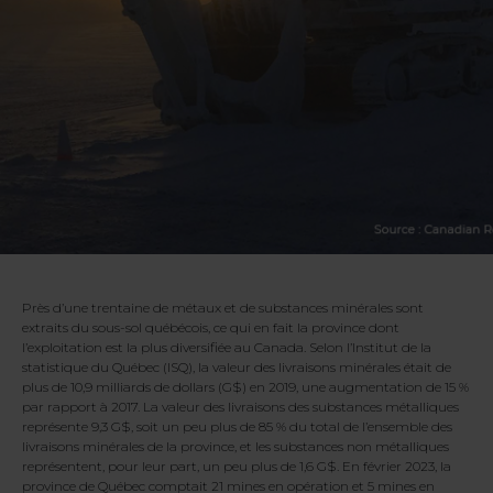
Près d’une trentaine de métaux et de substances minérales sont
extraits du sous-sol québécois, ce qui en fait la province dont
l’exploitation est la plus diversifiée au Canada. Selon l’Institut de la
statistique du Québec (ISQ), la valeur des livraisons minérales était de
plus de 10,9 milliards de dollars (G$) en 2019, une augmentation de 15 %
par rapport à 2017. La valeur des livraisons des substances métalliques
représente 9,3 G$, soit un peu plus de 85 % du total de l’ensemble des
livraisons minérales de la province, et les substances non métalliques
représentent, pour leur part, un peu plus de 1,6 G$. En février 2023, la
province de Québec comptait 21 mines en opération et 5 mines en