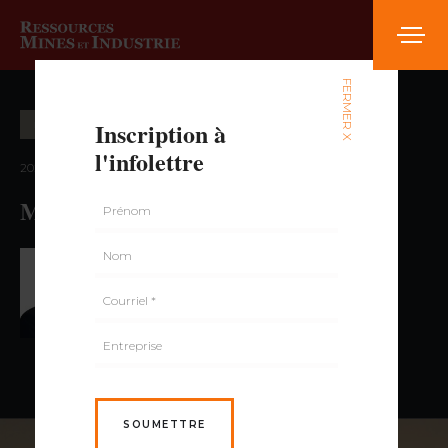
FERMER X
Inscription à
EXPLOITATION MINIÈRE
EXPLORATION MINIÈRE
l'infolettre
2023 — volume 8, numéro 1
Mines et projets miniers au Québec
PAR PAUL DUMAS,
GÉO., MBA
SOUMETTRE