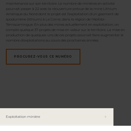
maintenance sur son territoire. Le nombre de minières en activité
pourrait passer à 22 avec la réouverture prévue de la mine Lithium
Amérique du Nord dont le projet est l’exploitation d’un gisement de
spodumène (lithium) à La Corne, dans la région de l’Abitibi-
Témiscamingue. En plus des mines actuellement en exploitation, on
compte quelque 37 projets de mise en valeur sur le territoire. La mise en
production de quelques-uns de ces projets pourrait faire augmenter le
nombre d’exploitations au cours des prochaines années.
PROCUREZ-VOUS CE NUMÉRO
Exploitation minière