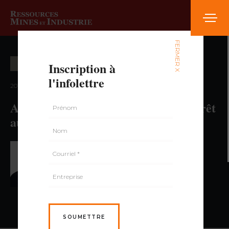
FERMER X
Inscription à
EXPLORATION MINIÈRE
l'infolettre
2017 — volume 4, numéro 3
Apatite : des projets d’un grand intérêt
au Québec
PAR PAUL DUMAS,
GÉO., MBA
SOUMETTRE