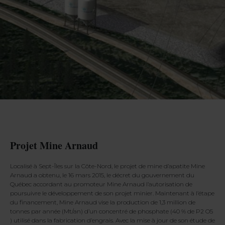
Projet Mine Arnaud
Localisé à Sept-Îles sur la Côte-Nord, le projet de mine d’apatite Mine
Arnaud a obtenu, le 16 mars 2015, le décret du gouvernement du
Québec accordant au promoteur Mine Arnaud l’autorisation de
poursuivre le développement de son projet minier. Maintenant à l’étape
du financement, Mine Arnaud vise la production de 1,3 million de
tonnes par année (Mt/an) d’un concentré de phosphate (40 % de P2 O5
) utilisé dans la fabrication d’engrais. Avec la mise à jour de son étude de