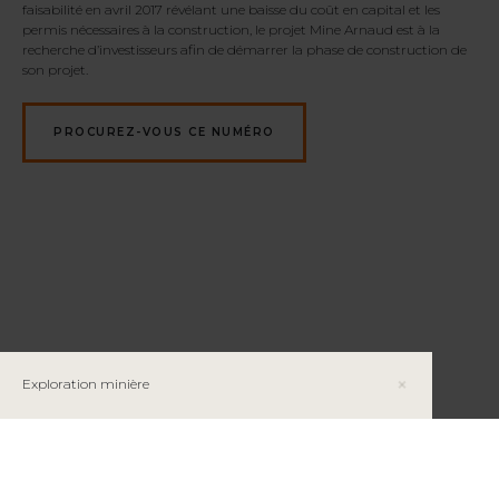
faisabilité en avril 2017 révélant une baisse du coût en capital et les
permis nécessaires à la construction, le projet Mine Arnaud est à la
recherche d’investisseurs afin de démarrer la phase de construction de
son projet.
PROCUREZ-VOUS CE NUMÉRO
Exploration minière
Typologie des intrusions felsiques à intermédiaires
pour l’exploration à l’Archéen