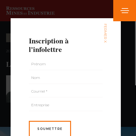
FERMER X
Inscription à
EXPLORATION MINIÈRE
l'infolettre
2023 — volume 8, numéro 3
Le scandium
PAR SERGE PERREAULT,
GÉO., M.SC.
SOUMETTRE