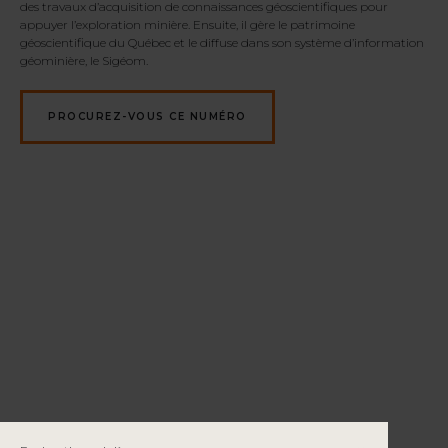
des travaux d’acquisition de connaissances géoscientifiques pour
appuyer l’exploration minière. Ensuite, il gère le patrimoine
géoscientifique du Québec et le diffuse dans son système d’information
géominière, le Sigéom.
PROCUREZ-VOUS CE NUMÉRO