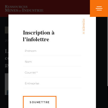
FERMER X
Inscription à
EXPLORATION MINIÈRE
l'infolettre
2019 — volume 6, numéro 1
L’acquisition et la gestion des
connaissances géoscientifiques au
gouvernement du Québec
PAR PATRICE ROY,
GÉO., M. SC.
SOUMETTRE