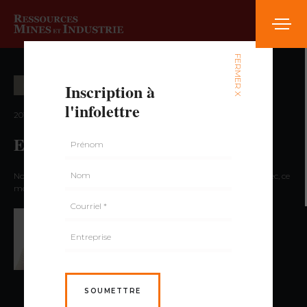
FERMER X
Inscription à
EXPLORATION MINIÈRE
l'infolettre
2018 — volume 5, numéro 1
Exploration et environnement
Nous poursuivons notre série d’articles sur l’exploration minière avec, ce
moi-ici, l’exploration et le respect de l’environnement
PAR CIRCÉ MALO-LALANDE,
ING., M.SC.A.
SOUMETTRE