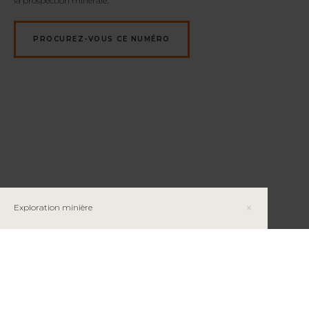
la prospection minérale.
PROCUREZ-VOUS CE NUMÉRO
Exploration minière
Le scandium