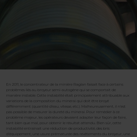
En 2011, le concentrateur de la minière Raglan faisait face à certains
problèmes liés au broyeur semi-autogène qui se comportait de
manière instable. Cette instabilité était principalement attribuable aux
variations de la composition du minerai qui doit être broyé
différemment (quantité d’eau, vitesse, etc.). Malheureusement, il n’est
pas possible de mesurer la dureté du minerai. Pour remédier à ce
problème majeur, les opérateurs devaient adapter leur façon de faire,
tant bien que mal, pour obtenir le résultat attendu. Bien sûr, cette
instabilité entraînait une réduction de productivité, des bris
d’équipement, une usure prématurée des revêtements du broyeur, une