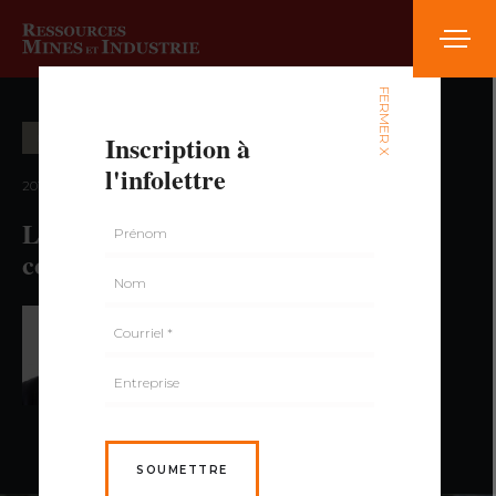
FERMER X
Inscription à
EXPLOITATION MINIÈRE
l'infolettre
2017 — volume 4, numéro 2
La logique floue : optimisation du
contrôle d’un broyeur semi-autogène
PAR MICHEL RUEL,
ING.
SOUMETTRE