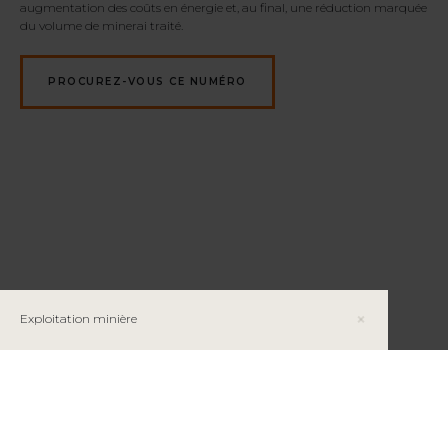
augmentation des coûts en énergie et, au final, une réduction marquée
du volume de minerai traité.
PROCUREZ-VOUS CE NUMÉRO
Exploitation minière
Un site de rêve pour un gisement