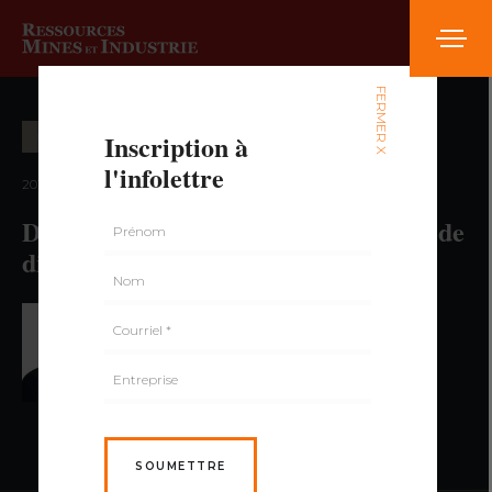
FERMER X
Inscription à
EXPLOITATION MINIÈRE
l'infolettre
2014 — volume 1, numéro 6
Deuxième transformation ? La taille de
diamants au Québec
PAR PAUL DUMAS,
GÉO., MBA
SOUMETTRE