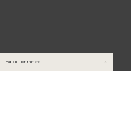
Exploitation minière
Mines et projets miniers au Québec
L’or du Québec : de l’Abitibi aux territoires de Eeyou
Istchee Baie-James et du Nunavik