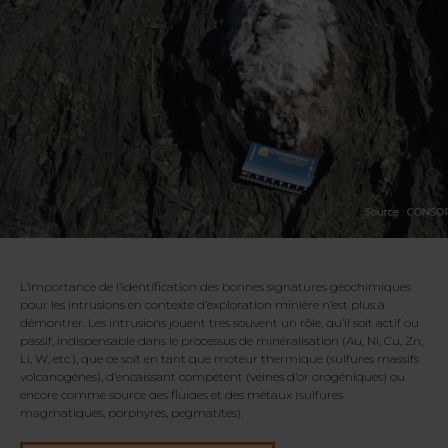
L’importance de l’identification des bonnes signatures géochimiques
pour les intrusions en contexte d’exploration minière n’est plus à
démontrer. Les intrusions jouent très souvent un rôle, qu’il soit actif ou
passif, indispensable dans le processus de minéralisation (Au, Ni, Cu, Zn,
Li, W, etc.), que ce soit en tant que moteur thermique (sulfures massifs
volcanogènes), d’encaissant compétent (veines d’or orogéniques) ou
encore comme source des fluides et des métaux (sulfures
magmatiques, porphyres, pegmatites).