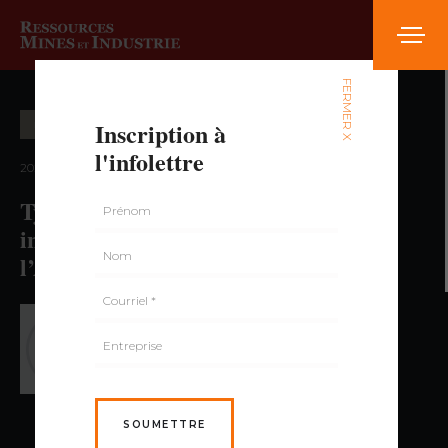
FERMER X
Inscription à
EXPLORATION MINIÈRE
l'infolettre
2024 — volume 8, numéro 4
Typologie des intrusions felsiques à
intermédiaires pour l’exploration à
l’Archéen
PAR MORGANE GIGOUX,
PH. D.
SOUMETTRE