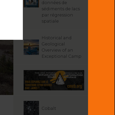
données de
sédiments de lacs
par régression
spatiale
Historical and
Geological
Overview of an
Exceptional Camp
Cobalt