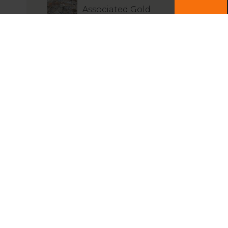
Associated Gold
Deposit
L’or associé aux
formations de fer
rubanées ;
gisements
complexes mais à
fort potentiel
Geology of critical
and strategic base
metals: Focus on
nts de ventes
copper, zinc and
nickel
s joindre