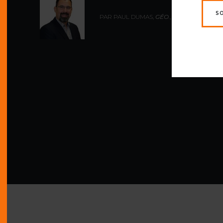
S
PAR PAUL DUMAS,
GÉO., MBA