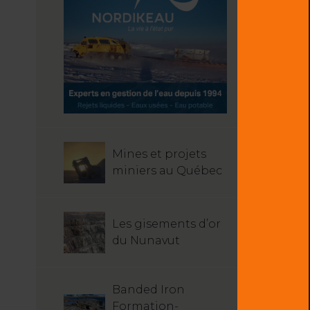
Mines et projets
miniers au Québec
Les gisements d’or
du Nunavut
Banded Iron
Formation-