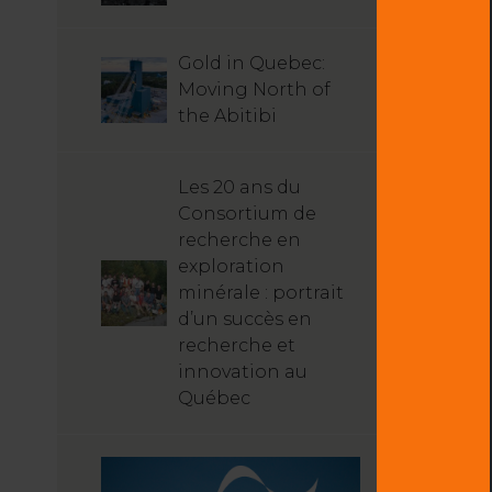
Gold in Quebec:
Moving North of
the Abitibi
Les 20 ans du
Consortium de
recherche en
exploration
minérale : portrait
d’un succès en
recherche et
innovation au
Québec