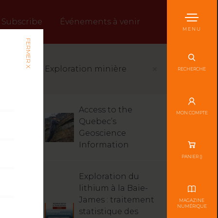
Subscribe
Événements à venir
MENU
FERMER X
Exploration minière
RECHERCHE
Access to the
MON COMPTE
Quebec’s
Geoscience
Information
PANIER (
)
Exploration du
lithium à la Baie-
James : traitement
MAGAZINE
NUMÉRIQUE
statistique des