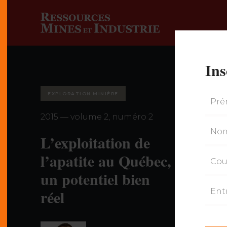
Ins
EXPLORATION MINIÈRE
2015 — volume 2, numéro 2
L’exploitation de
l’apatite au Québec,
un potentiel bien
réel