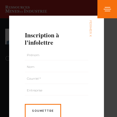
FERMER X
Patrice Roy,
Inscription à
l'infolettre
Géo., M. Sc.
Collaborateur au contenu
SOUMETTRE