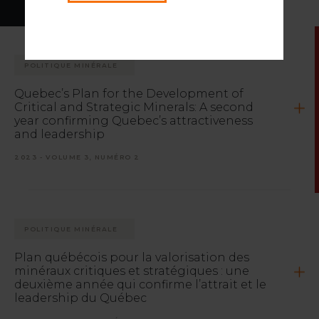
POLITIQUE MINÉRALE
Quebec’s Plan for the Development of
Critical and Strategic Minerals: A second
year confirming Quebec’s attractiveness
and leadership
2023 - VOLUME 3, NUMÉRO 2
POLITIQUE MINÉRALE
Plan québécois pour la valorisation des
minéraux critiques et stratégiques : une
deuxième année qui confirme l’attrait et le
leadership du Québec