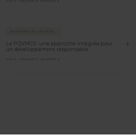
2023 - VOLUME 8, NUMÉRO 3
ÉCONOMIE ET SOCIÉTÉ
Le PQVMCS : une approche intégrée pour
un développement responsable
2022 - VOLUME 7, NUMÉRO 3
ÉCONOMIE ET MARCHÉ
ÉNERGIE
Le Plan québécois pour la valorisation des
minéraux critiques et stratégiques : une
approche intégrée pour un
développement responsable
2022 - VOLUME 1, NUMÉRO 4