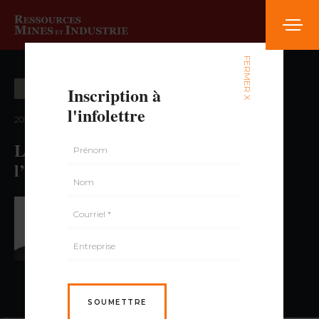
FERMER X
Inscription à
ÉNERGIE
HISTOIRE ET SOCIÉTÉ
l'infolettre
2021 — volume 1, numéro 2
L’influence de Tesla sur
l’hydroélectricité du Québec
PAR FRÉDÉRIC DUMAIS,
M.SC.
SOUMETTRE