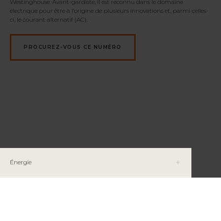
Westinghouse. Avant-gardiste, il est reconnu dans le domaine
électrique pour être à l’origine de plusieurs innovations et, parmi celles-
ci, le courant alternatif (AC).
PROCUREZ-VOUS CE NUMÉRO
Énergie
Histoire et société