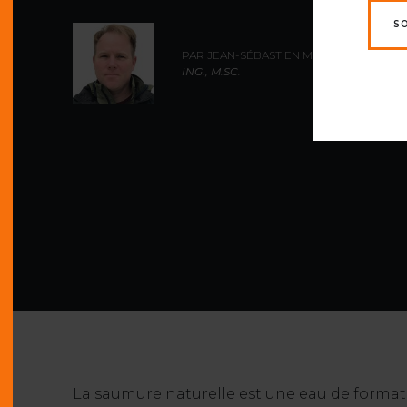
S
PAR JEAN-SÉBASTIEN MARCIL,
ING., M.SC.
La saumure naturelle est une eau de format