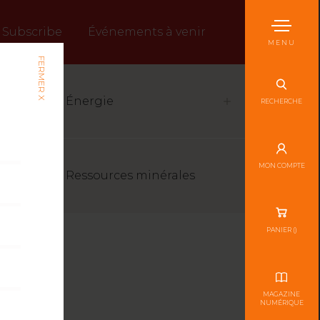
Subscribe
Événements à venir
MENU
FERMER X
Énergie
RECHERCHE
MON COMPTE
Ressources minérales
PANIER (
)
MAGAZINE
NUMÉRIQUE