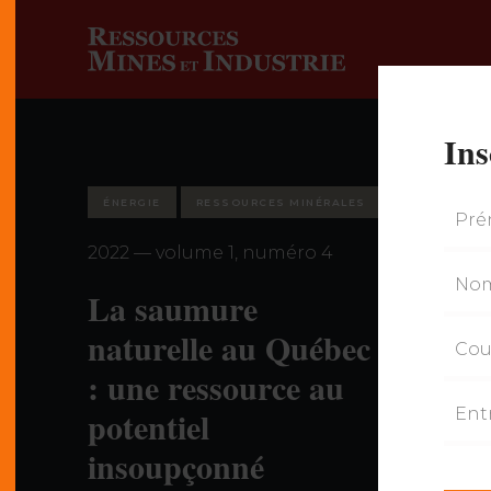
Ins
ÉNERGIE
RESSOURCES MINÉRALES
2022 — volume 1, numéro 4
La saumure
naturelle au Québec
: une ressource au
potentiel
insoupçonné