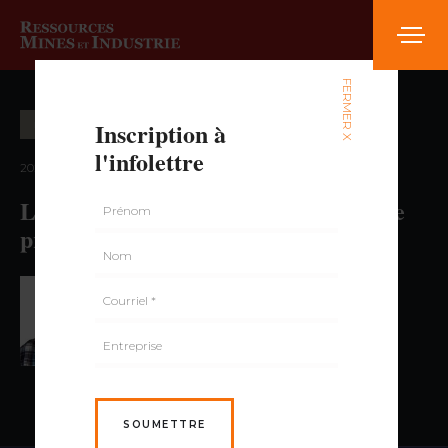
FERMER X
Inscription à
ÉNERGIE
HISTOIRE ET SOCIÉTÉ
l'infolettre
2022 — volume 1, numéro 5
La centrale de Beauharnois 90 ans de
production
PAR MATTHIEU P. LAVALLÉE,
ING.
SOUMETTRE