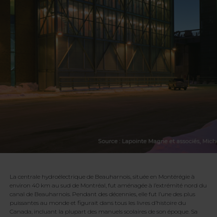
La centrale hydroélectrique de Beauharnois, située en Montérégie à
environ 40 km au sud de Montréal, fut aménagée à l’extrémité nord du
canal de Beauharnois. Pendant des décennies, elle fut l’une des plus
puissantes au monde et figurait dans tous les livres d’histoire du
Canada, incluant la plupart des manuels scolaires de son époque. Sa