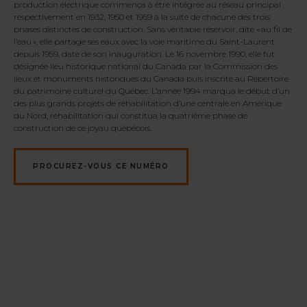
production électrique commença à être intégrée au réseau principal
respectivement en 1932, 1950 et 1959 à la suite de chacune des trois
phases distinctes de construction. Sans véritable réservoir, dite « au fil de
l’eau », elle partage ses eaux avec la voie maritime du Saint-Laurent
depuis 1959, date de son inauguration. Le 16 novembre 1990, elle fut
désignée lieu historique national du Canada par la Commission des
lieux et monuments historiques du Canada puis inscrite au Répertoire
du patrimoine culturel du Québec. L’année 1994 marqua le début d’un
des plus grands projets de réhabilitation d’une centrale en Amérique
du Nord, réhabilitation qui constitua la quatrième phase de
construction de ce joyau québécois.
PROCUREZ-VOUS CE NUMÉRO