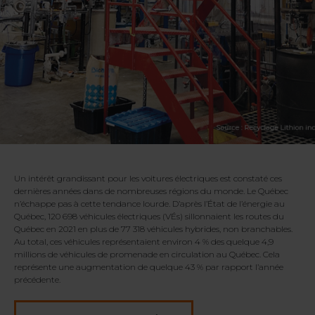
Un intérêt grandissant pour les voitures électriques est constaté ces
dernières années dans de nombreuses régions du monde. Le Québec
n’échappe pas à cette tendance lourde. D’après l’État de l’énergie au
Québec, 120 698 véhicules électriques (VÉs) sillonnaient les routes du
Québec en 2021 en plus de 77 318 véhicules hybrides, non branchables.
Au total, ces véhicules représentaient environ 4 % des quelque 4,9
millions de véhicules de promenade en circulation au Québec. Cela
représente une augmentation de quelque 43 % par rapport l’année
précédente.