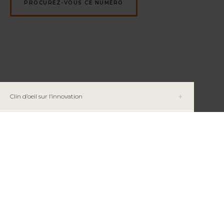
PROCUREZ-VOUS CE NUMÉRO
Clin d’oeil sur l’innovation
Énergie
Restez informé
INFOLETTRE MAGAZINE RMI