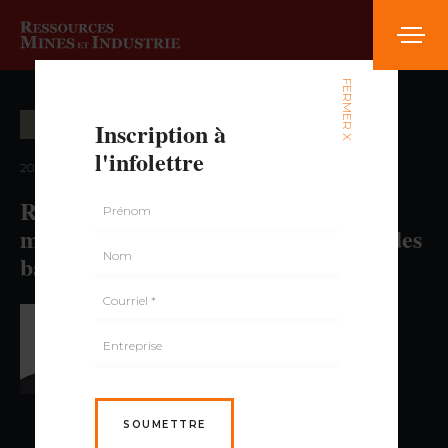
FERMER X
Inscription à
CLIN D’OEIL SUR L’INNOVATION
ÉNERGIE
l'infolettre
2022 — volume 1, numéro 4
Recyclage Lithion : une avancée
majeure dans l’économie circulaire des
batteries
PAR FRÉDÉRIC DUMAIS,
M.SC.
SOUMETTRE