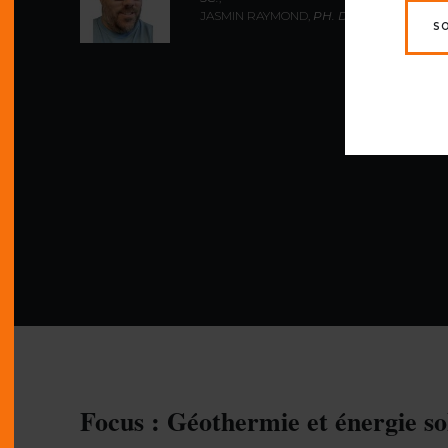
JASMIN RAYMOND,
PH. D.
S
Focus : Géothermie et énergie so