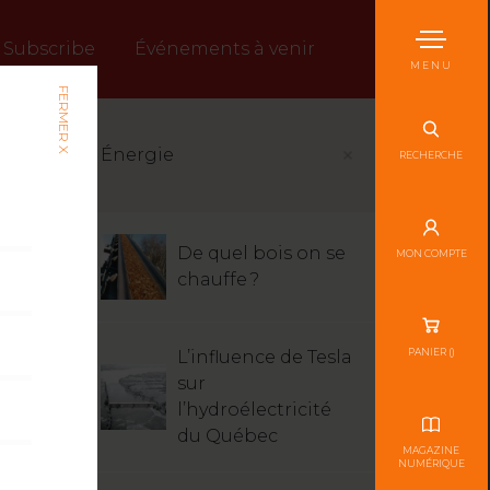
Subscribe
Événements à venir
MENU
FERMER X
Énergie
RECHERCHE
De quel bois on se
MON COMPTE
chauffe ?
PANIER (
)
L’influence de Tesla
sur
l’hydroélectricité
du Québec
MAGAZINE
NUMÉRIQUE