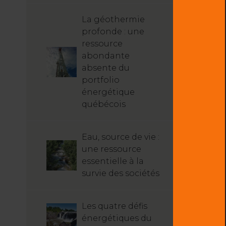
La géothermie
profonde : une
ressource
abondante
absente du
portfolio
énergétique
québécois
Eau, source de vie :
une ressource
essentielle à la
survie des sociétés
Les quatre défis
énergétiques du