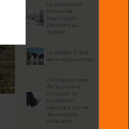
La surpenante
histoire de
l’exploration
pétrolière au
Québec
Le Québec à l’ère
des énergies vertes
L’énergie au cœur
de l’économie
circulaire : la
pyrolyse en
réponse à la crise
des matières
résiduelles