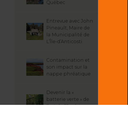
Québec
Entrevue avec John
Pineault, Maire de
la Municipalité de
L’Île-d’Anticosti
Contamination et
son impact sur la
nappe phréatique
Devenir la «
batterie verte » de
l’est de l’Amérique
du Nord