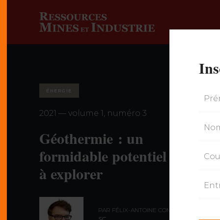
Ins
ÉNERGIE
2021 — volume 1, numéro 3
Géothermie : un
formidable potentiel
à explorer
PAR FÉLIX-ANTOINE COMEAU,
M.
SC.
,