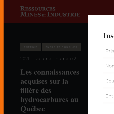
Ins
ÉNERGIE
ÉNERGIES FOSSILES
2021 — volume 1, numéro 2
Les connaissances
acquises sur la
filière des
hydrocarbures au
Québec