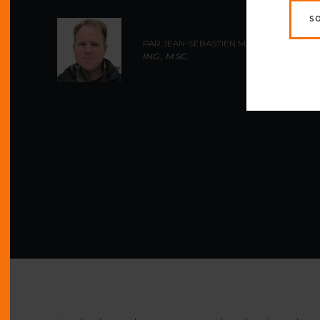
S
PAR JEAN-SÉBASTIEN MARCIL,
ING., M.SC.