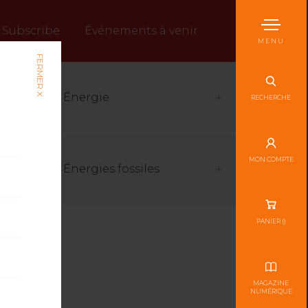
Subscribe
Événements à venir
MENU
FERMER X
Énergie
RECHERCHE
MON COMPTE
Énergies fossiles
PANIER (
)
MAGAZINE
NUMÉRIQUE