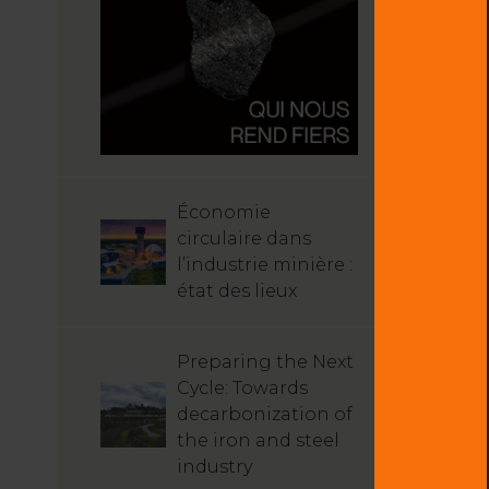
Économie
circulaire dans
l’industrie minière :
état des lieux
Preparing the Next
Cycle: Towards
decarbonization of
the iron and steel
industry