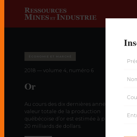
Ins
ÉCONOMIE ET MARCHÉ
2018 — volume 4, numéro 6
Or
Au cours des dix dernières années, la
valeur totale de la production
québécoise d’or est estimée à plus de
20 milliards de dollars.