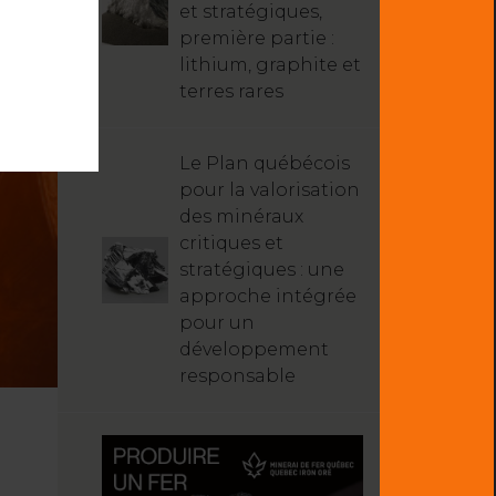
et stratégiques,
première partie :
lithium, graphite et
terres rares
Le Plan québécois
pour la valorisation
des minéraux
critiques et
stratégiques : une
approche intégrée
pour un
développement
responsable