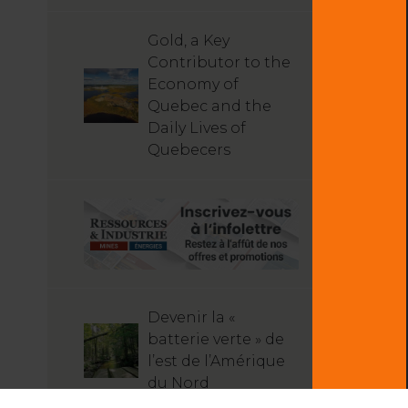
Gold, a Key
Contributor to the
Economy of
Quebec and the
Daily Lives of
Quebecers
Devenir la «
batterie verte » de
l’est de l’Amérique
du Nord