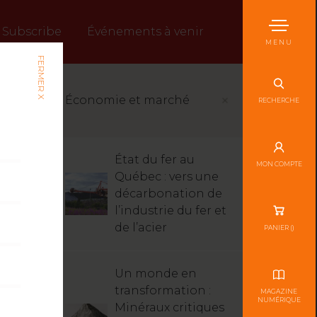
Subscribe
Événements à venir
MENU
FERMER X
Économie et marché
RECHERCHE
État du fer au
MON COMPTE
Québec : vers une
décarbonation de
l’industrie du fer et
de l’acier
PANIER (
)
Un monde en
transformation :
MAGAZINE
NUMÉRIQUE
Minéraux critiques