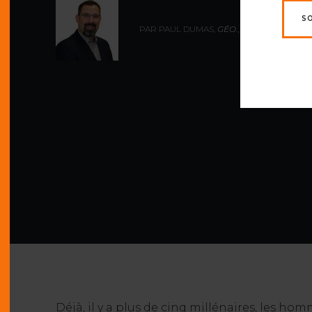
S
PAR PAUL DUMAS,
GÉO., MBA
Déjà, il y a plus de cinq millénaires, les h