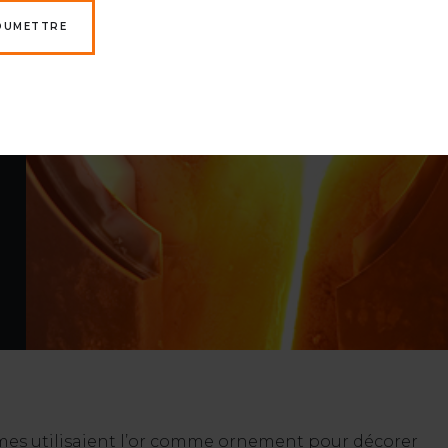
OUMETTRE
ommes utilisaient l’or comme ornement pour décorer