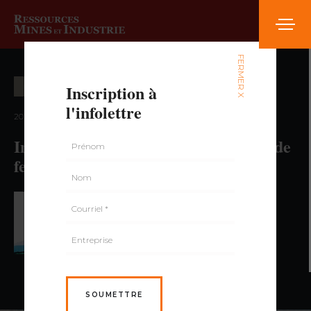
FERMER X
Inscription à
ÉCONOMIE ET MARCHÉ
l'infolettre
2023 — volume 8, numéro 2
Industrie de l’extraction du minerai de
fer au Québec
PAR MARCEL LEBRETON,
ÉCONOMISTE
SOUMETTRE