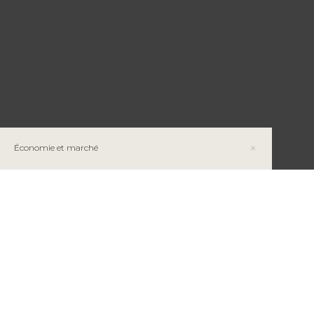
Économie et marché
Le Plan québécois pour la valorisation des
minéraux critiques et stratégiques : une approche
intégrée pour un développement responsable
Le cuivre au Québec : des perspectives
encourageantes