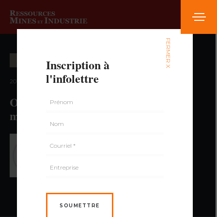
FERMER X
Inscription à
INNOVATION ET TECHNOLOGIES
l'infolettre
2016 — volume 3, numéro 3
Optimisation du transbordement de
minerai dans un terminal portuaire
PAR YVES FROMENT,
MICHEL RUEL,
ING.
SOUMETTRE