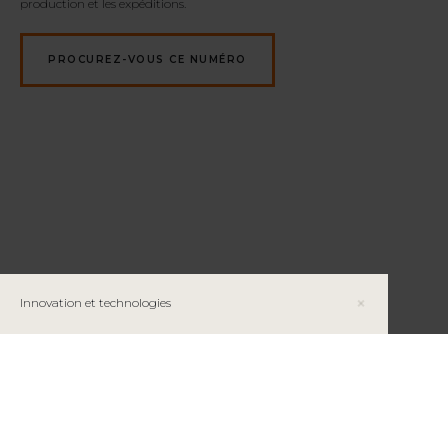
production et les expéditions.
PROCUREZ-VOUS CE NUMÉRO
Innovation et technologies
Automatisation minière et formation par
simulation