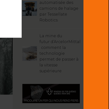
automatisée des
camions de halage
par Tessellate
Robotics
La mine du
futur d’ArcelorMittal
: comment la
technologie
permet de passer à
la vitesse
supérieure