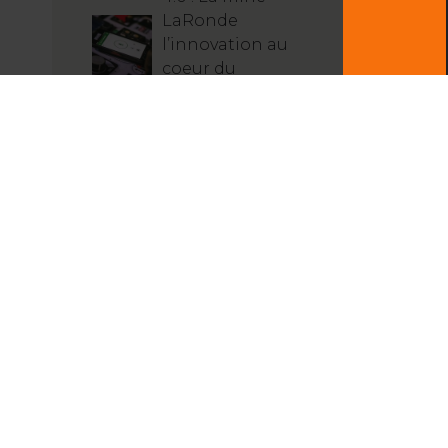
LaRonde
l’innovation au
coeur du
développement
minier québécois
Les outils de
simulation au
service de
l’apprentissage
L’innovation au
service de
l’environnement,
des populations et
nts de ventes
des travailleurs
miniers
s joindre