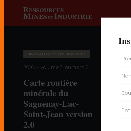
Ins
INNOVATION ET TECHNOLOGIES
2016 — volume 3, numéro 2
Carte routière
minérale du
Saguenay-Lac-
Saint-Jean version
2.0