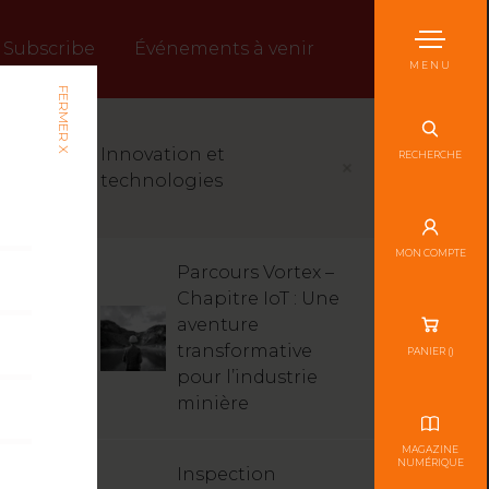
Subscribe
Événements à venir
MENU
FERMER X
Innovation et
RECHERCHE
technologies
MON COMPTE
Parcours Vortex –
Chapitre IoT : Une
aventure
transformative
PANIER (
)
pour l’industrie
minière
MAGAZINE
NUMÉRIQUE
Inspection