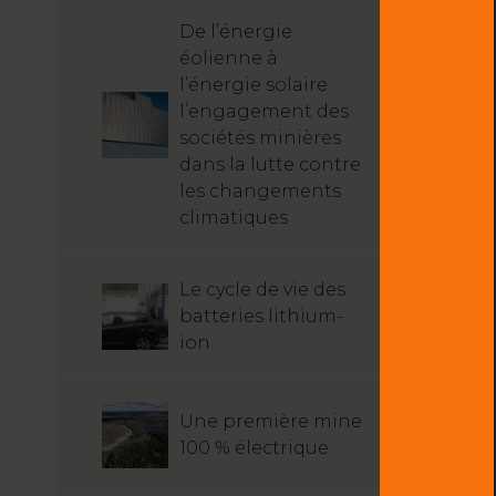
De l’énergie
éolienne à
l’énergie solaire :
l’engagement des
sociétés minières
dans la lutte contre
les changements
climatiques
Le cycle de vie des
batteries lithium-
ion
Une première mine
100 % électrique