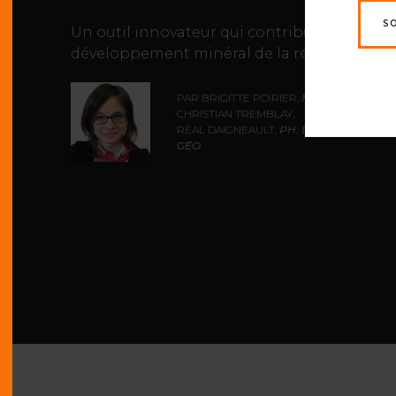
S
Un outil innovateur qui contribue au
développement minéral de la région
PAR BRIGITTE POIRIER,
M. SC.
,
CHRISTIAN TREMBLAY,
RÉAL DAIGNEAULT,
PH. D., ING.,
GÉO.