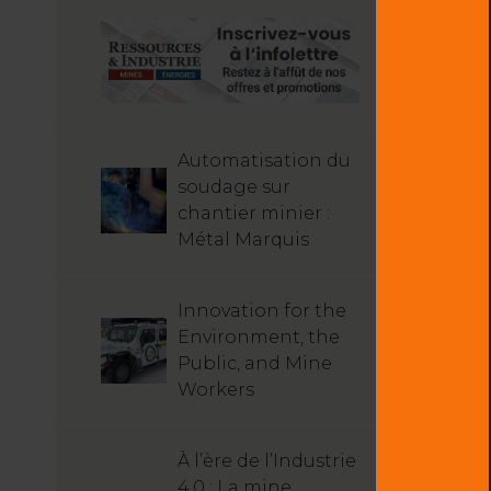
Automatisation du
soudage sur
chantier minier :
Métal Marquis
Innovation for the
Environment, the
Public, and Mine
Workers
À l’ère de l’Industrie
4.0 : La mine